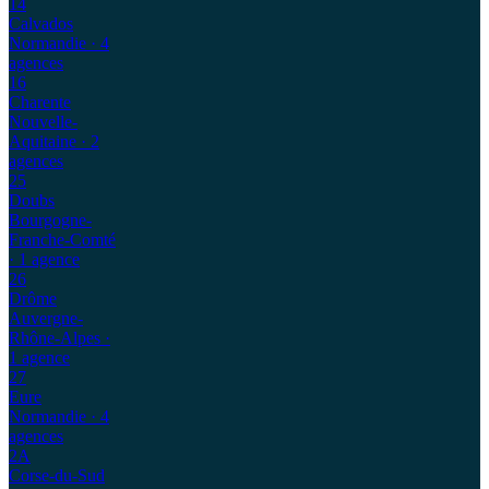
14
Calvados
Normandie
· 4
agences
16
Charente
Nouvelle-
Aquitaine
· 2
agences
25
Doubs
Bourgogne-
Franche-Comté
· 1 agence
26
Drôme
Auvergne-
Rhône-Alpes
·
1 agence
27
Eure
Normandie
· 4
agences
2A
Corse-du-Sud