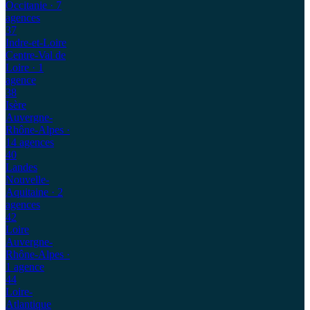
Occitanie
· 7
agences
37
Indre-et-Loire
Centre-Val de
Loire
· 1
agence
38
Isère
Auvergne-
Rhône-Alpes
·
14 agences
40
Landes
Nouvelle-
Aquitaine
· 2
agences
42
Loire
Auvergne-
Rhône-Alpes
·
1 agence
44
Loire-
Atlantique