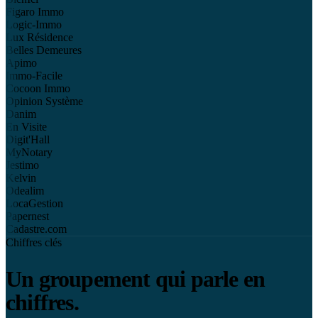
Figaro Immo
Logic-Immo
Lux Résidence
Belles Demeures
Apimo
Immo-Facile
Cocoon Immo
Opinion Système
Danim
En Visite
Digit'Hall
MyNotary
Jestimo
Kelvin
Odealim
LocaGestion
Papernest
Cadastre.com
Chiffres clés
Un groupement qui parle en
chiffres.