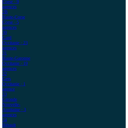
Corse
· 9
agences
2B
Haute-Corse
Corse
· 5
agences
30
Gard
Occitanie
· 23
agences
31
Haute-Garonne
Occitanie
· 19
agences
32
Gers
Occitanie
· 1
agence
33
Gironde
Nouvelle-
Aquitaine
· 3
agences
34
Hérault