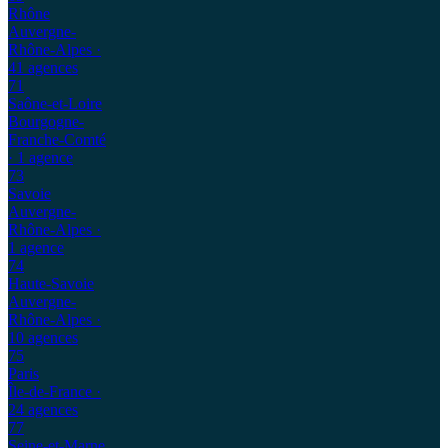
Rhône
Auvergne-
Rhône-Alpes
·
41 agences
71
Saône-et-Loire
Bourgogne-
Franche-Comté
· 1 agence
73
Savoie
Auvergne-
Rhône-Alpes
·
1 agence
74
Haute-Savoie
Auvergne-
Rhône-Alpes
·
10 agences
75
Paris
Île-de-France
·
24 agences
77
Seine-et-Marne