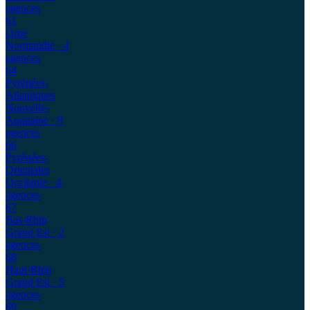
agences
61
Orne
Normandie
· 4
agences
64
Pyrénées-
Atlantiques
Nouvelle-
Aquitaine
· 9
agences
66
Pyrénées-
Orientales
Occitanie
· 4
agences
67
Bas-Rhin
Grand Est
· 2
agences
68
Haut-Rhin
Grand Est
· 5
agences
69