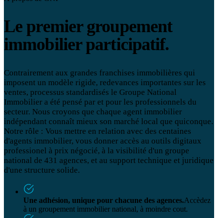
Le premier groupement
immobilier participatif.
Contrairement aux grandes franchises immobilières qui
imposent un modèle rigide, redevances importantes sur les
ventes, processus standardisés le Groupe National
Immobilier a été pensé par et pour les professionnels du
secteur. Nous croyons que chaque agent immobilier
indépendant connaît mieux son marché local que quiconque.
Notre rôle : Vous mettre en relation avec des centaines
d'agents immobilier, vous donner accès au outils digitaux
professionel à prix négocié, à la visibilité d'un groupe
national de 431 agences, et au support technique et juridique
d'une structure solide.
Une adhésion, unique pour chacune des agences.
Accèdez
à un groupement immobilier national, à moindre cout.