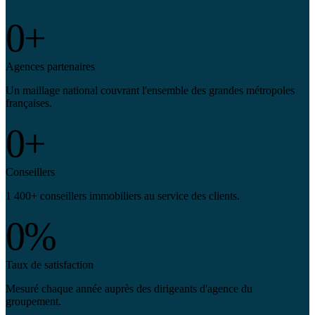
0
+
Agences partenaires
Un maillage national couvrant l'ensemble des grandes métropoles
françaises.
0
+
Conseillers
1 400+ conseillers immobiliers au service des clients.
0
%
Taux de satisfaction
Mesuré chaque année auprès des dirigeants d'agence du
groupement.