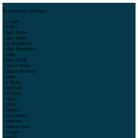
Ils nous font confiance
SeLoger
BienIci
Figaro Immo
Logic-Immo
Lux Résidence
Belles Demeures
Apimo
Immo-Facile
Cocoon Immo
Opinion Système
Danim
En Visite
Digit'Hall
MyNotary
Jestimo
Kelvin
Odealim
LocaGestion
Papernest
Cadastre.com
SeLoger
BienIci