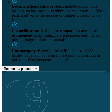
Des intéractions entre professionels
Dévelloper votre
business en inter-agence et réfléchissez sur votre stratégie en
partageant vos expériences avec d'autres professionel de
l'immobilier.
Les meilleurs outils digitaux compatibles avec notre
groupement.
CRM, signature électronique, pige, marketing
pris en charge à l'échelle nationale.
Une marque préservée, une visibilité décuplée.
Vous
gardez, votre nom votre enseigne locale, vous gagnez la
puissance d'un groupement national.
Recevoir la plaquette
19