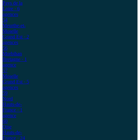
Pays de la
Loire
· 6
agences
54
Meurthe-et-
Moselle
Grand Est
· 2
agences
56
Morbihan
Bretagne
· 1
agence
57
Moselle
Grand Est
· 5
agences
59
Nord
Hauts-de-
France
· 1
agence
60
Oise
Hauts-de-
France
· 24