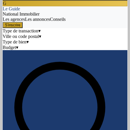
G
Le Guide
National Immobilier
Les agences
Les annonces
Conseils
S'inscrire
Type de transaction
▾
Ville ou code postal
▾
Type de bien
▾
Budget
▾