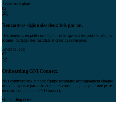
Événement phare
02
Rencontres régionales deux fois par an.
Des réunions en petit comité pour échanger sur les problématiques
locales, partager des mandats et créer des synergies.
Ancrage local
03
Onboarding GNI Connect.
Nos commerciaux et notre équipe technique accompagnent chaque
nouvelle agence par visio et rendez-vous en agence pour une prise
en main complète de GNI Connect.
Onboarding dédié